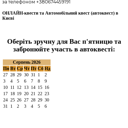
за телефоном +380674459191
ОНЛАЙН-квести та Автомобільний квест (автоквест) в
Києві
Деталі
Оберіть зручну для Вас п'ятницю та
забронюйте участь в автоквесті:
Серпень 2026
Пн
Вт
Ср
Чт
Пт
Сб
Нд
27
28
29
30
31
1
2
3
4
5
6
7
8
9
10
11
12
13
14
15
16
17
18
19
20
21
22
23
24
25
26
27
28
29
30
31
1
2
3
4
5
6