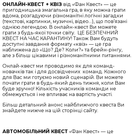
ОНЛАЙН-КВЕСТ + КВІЗ
від «Фан Квест» — це
пригодницька змагальна гра, в яку можна грати
вдома, розгадуючи різноманітні логічні загадки
(текстові, картинки, музичні, відео…), що пов’язані
однією легендою. В онлайн-квест Ви можете
грати з будь-якої точки світу. ЦЕ БЕЗПЕЧНИЙ
КВЕСТ НА ЧАС КАРАНТИНУ! Також Вам будуть
доступні завдання формату «квіз» — це гра
наближена до «Що? Де? Коли?» та брейн-рінгу,
але з більш цікавими і різноманітними питаннями.
Онлай-квест ми проводимо як для команд-
новачків так і для досвідчених команд. Кожного
для Вас ми готуємо новий сценарій. Ви можете
почати грати в будь-який день тижня, коли Вам
буде зручно! Кількість учасників команди не
обмежується і не впливає на вартість участі.
Більш детальний анонс найближчого квеста Ви
знайдете нижче на цій сторінці сайту.
АВТОМОБІЛЬНИЙ КВЕСТ
«Фан Квест» — це