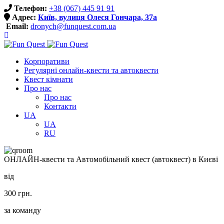
Телефон:
+38 (067) 445 91 91
Адрес:
Київ, вулиця Олеся Гончара, 37a
Email:
dronych@funquest.com.ua
Корпоративи
Регулярні онлайн-квести та автоквести
Квест кімнати
Про нас
Про нас
Контакти
UA
UA
RU
ОНЛАЙН-квести та Автомобільний квест (автоквест) в Києві
від
300 грн.
за команду