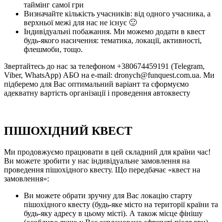
таймінг самої гри
Визначайте кількість учасників: від одного учасника, а
верхньої межі для нас не існує 🙂
Індивідуальні побажання. Ми можемо додати в квест
будь-якого насичення: тематика, локації, активності,
флешмоби, тощо.
Звертайтесь до нас за телефоном +380674459191 (Telegram,
Viber, WhatsApp) АБО на e-mail: dronych@funquest.com.ua. Ми
підберемо для Вас оптимальний варіант та сформуємо
адекватну вартість організації і проведення автоквесту
ПІШОХІДНИЙ КВЕСТ
Ми продовжуємо працювати в цей складний для країни час!
Ви можете зробити у нас індивідуальне замовлення на
проведення пішохідного квесту. Що передбачає «квест на
замовлення»:
Ви можете обрати зручну для Вас локацію старту
пішохідного квесту (будь-яке місто на території країни та
будь-яку адресу в цьому місті). А також місце фінішу