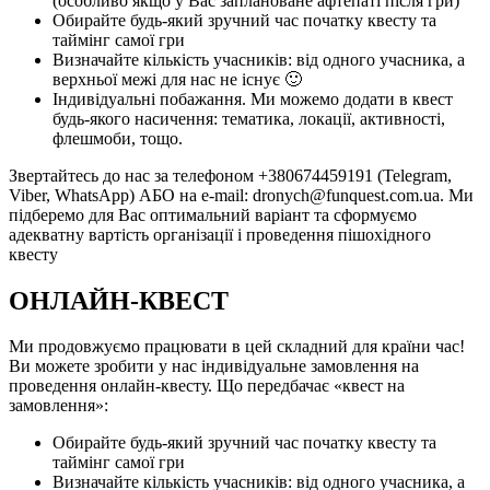
(особливо якщо у Вас заплановане афтепаті після гри)
Обирайте будь-який зручний час початку квесту та
таймінг самої гри
Визначайте кількість учасників: від одного учасника, а
верхньої межі для нас не існує 🙂
Індивідуальні побажання. Ми можемо додати в квест
будь-якого насичення: тематика, локації, активності,
флешмоби, тощо.
Звертайтесь до нас за телефоном +380674459191 (Telegram,
Viber, WhatsApp) АБО на e-mail: dronych@funquest.com.ua. Ми
підберемо для Вас оптимальний варіант та сформуємо
адекватну вартість організації і проведення пішохідного
квесту
ОНЛАЙН-КВЕСТ
Ми продовжуємо працювати в цей складний для країни час!
Ви можете зробити у нас індивідуальне замовлення на
проведення онлайн-квесту. Що передбачає «квест на
замовлення»:
Обирайте будь-який зручний час початку квесту та
таймінг самої гри
Визначайте кількість учасників: від одного учасника, а