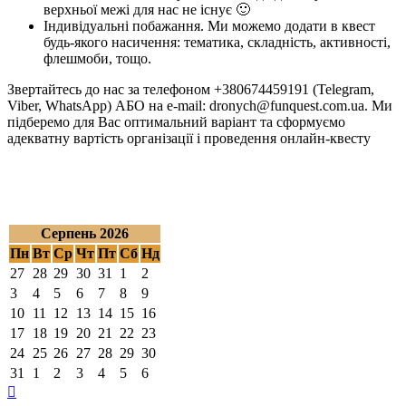
верхньої межі для нас не існує 🙂
Індивідуальні побажання. Ми можемо додати в квест
будь-якого насичення: тематика, складність, активності,
флешмоби, тощо.
Звертайтесь до нас за телефоном +380674459191 (Telegram,
Viber, WhatsApp) АБО на e-mail: dronych@funquest.com.ua. Ми
підберемо для Вас оптимальний варіант та сформуємо
адекватну вартість організації і проведення онлайн-квесту
Серпень 2026
Пн
Вт
Ср
Чт
Пт
Сб
Нд
27
28
29
30
31
1
2
3
4
5
6
7
8
9
10
11
12
13
14
15
16
17
18
19
20
21
22
23
24
25
26
27
28
29
30
31
1
2
3
4
5
6