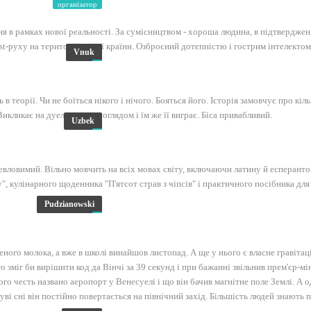
організатор
я в рамках нової реальності. За сумісництвом - хороша людина, в підтверджен
st-руху на території нашої країни. Озброєний дотепністю і гострим інтелектом
Vnuk
 теорії. Чи не боїться нікого і нічого. Бояться його. Історія замовчує про кіл
икликає на дуель одним поглядом і їм же її виграє. Біса привабливий.
Uzbek
Невловимий. Вільно мовчить на всіх мовах світу, включаючи латину й есперанто
, кулінарного щоденника "П'ятсот страв з чіпсів" і практичного посібника для
Pudzianowski
еного молока, а вже в школі винайшов листопад. А ще у нього є власне гравітац
о зміг би вирішити код да Вінчі за 39 секунд і при бажанні звільнив прем'єр-мі
ого честь названо аеропорт у Венесуелі і що він бачив магнітне поле Землі. А 
уві сні він постійно повертається на північний захід. Більшість людей знають п