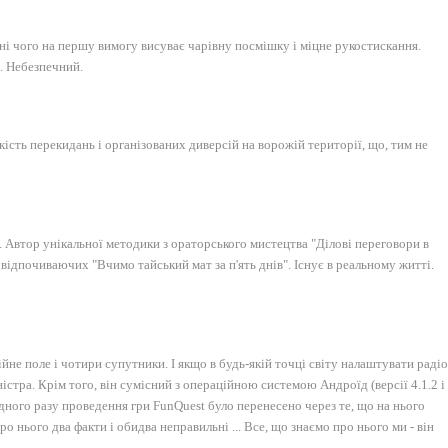
ні чого на першу вимогу висуває чарівну посмішку і міцне рукостискання.
. Небезпечний.
ькість перекидань і організованих диверсій на ворожій території, що, тим не
. Автор унікальної методики з ораторського мистецтва "Ділові переговори в
 відпочиваючих "Вчимо тайський мат за п'ять днів". Існує в реальному житті.
ійне поле і чотири супутники. І якщо в будь-якій точці світу налаштувати радіо
ністра. Крім того, він сумісний з операційною системою Андроїд (версії 4.1.2 і
одного разу проведення гри FunQuest було перенесено через те, що на нього
ро нього два факти і обидва неправильні ... Все, що знаємо про нього ми - він