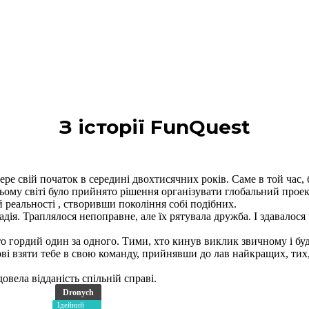
З історії FunQuest
е свій початок в середині двохтисячних років. Саме в той час, 
сьому світі було прийнято рішення організувати глобальний про
 реальності , створивши покоління собі подібних.
я надія. Траплялося непоправне, але їх рятувала дружба. І здавал
то гордий один за одного. Тими, хто кинув виклик звичному і буд
і взяти тебе в свою команду, прийнявши до лав найкращих, тих, хт
овела відданість спільній справі.
Dronych
Ідейний