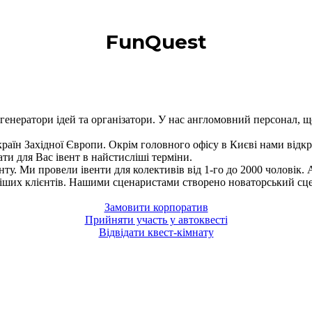
FunQuest
енератори ідей та організатори. У нас англомовний персонал, що
 країн Західної Європи. Окрім головного офісу в Києві нами відк
ти для Вас івент в найстисліші терміни.
у. Ми провели івенти для колективів від 1-го до 2000 чоловік. А
ивіших клієнтів. Нашими сценаристами створено новаторський сце
Замовити корпоратив
Прийняти участь у автоквесті
Відвідати квест-кімнату