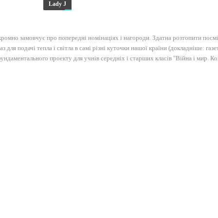
Lady J
ромно замовчує про попередні номінаціях і нагороди. Здатна розтопити посміш
 для подачі тепла і світла в самі різні куточки нашої країни (докладніше: газе
ундаментального проекту для учнів середніх і старших класів "Війна і мир. Ко