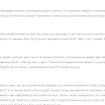
Активний учасник транснаціонального проекту зі створення обраного поколінн
Автор незліченної кількості мислимих і немислимих реалізованих проектів que
Унікальний генератор ідей, що втілює на практиці те, що інші насилу освоюють в
менш, не заважає йому бути досить відомим в своїх колах. Має успіх у жінок. В
Єдиний з агентів, якого ніхто не бачив в обличчя. Систематично зриває явки. 
караоке-клубі", аматорського курсу "Технологія видалення апендициту на дому"
Перебуває на зв'язку з навколишнім світів 24 години на добу.
Дехто каже, що ще в дитинстві він відкрив сім хімічних елементів і банку згущ
на 87.2, то можна почути його думки. Ходять чутки, що якби він не лінувався, т
вище) і має офіційний дозвіл ділити на нуль. Знаючі люди стверджують, що в й
напав гусак. Крім того, як дехто каже, його потрібно вимикати на ніч, тому що 
автор ігор FunQuest і його звуть Pudzianowski.