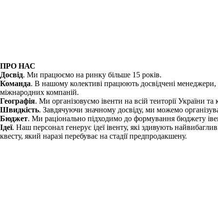
ПРО НАС
Досвід
. Ми працюємо на ринку більше 15 років.
Команда
. В нашому колективі працюють досвідчені менеджери, г
міжнародних компаній.
Географія
. Ми організовуємо івенти на всій теиторії України та
Швидкість
. Завдячуючи значному досвіду, ми можемо організува
Бюджет
. Ми раціонально підходимо до формування бюджету івент
Ідеї
. Наш персонал генерує ідеї івенту, які здивують найвибагл
квесту, який наразі перебуває на стадії предпродакшену.