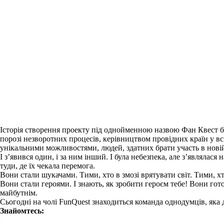
Історія створення проекту під однойменною назвою Фан Квест бер
порозі незворотних процесів, керівництвом провідних країн у в
унікальними можливостями, людей, здатних брати участь в новій
І з’явився один, і за ним інший. І була небезпека, але з’являлас
туди, де їх чекала перемога.
Вони стали шукачами. Тими, хто в змозі врятувати світ. Тими, х
Вони стали героями. І знають, як зробити героєм тебе! Вони готов
майбутнім.
Сьогодні на чолі FunQuest знаходиться команда однодумців, яка д
Знайомтесь: