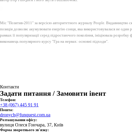
Міс "Позитив-2011" за версією авторитетного журналу People. Видавництво ск
позиція дозволяє акумулювати енергію сонця, яка використовувалася не один раз
рамках її популяризації серед підростаючого покоління, ініціювала розробку ф
виконавець популярного курсу "Гра на нервах: основні підходи".
Контакти
Задати питання / Замовити івент
Телефон:
+38 (067) 445 91 91
Пошта:
dronych@funquest.com.ua
Розташування офісу:
вулиця Олеся Гончара, 37, Київ
Форма зворотнього зв'язку: