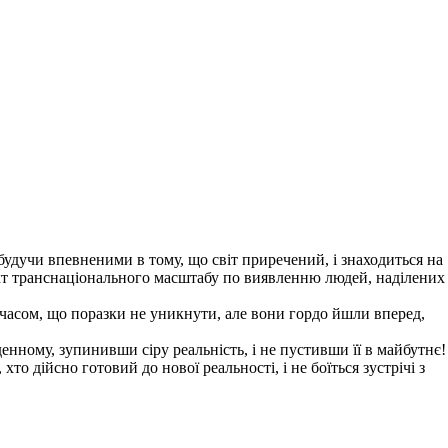
будучи впевненими в тому, що світ приречений, і знаходиться на
ект транснаціонального масштабу по виявленню людей, наділених
ося часом, що поразки не уникнути, але вони гордо йшли вперед,
енному, зупинивши сіру реальність, і не пустивши її в майбутнє!
о дійсно готовий до нової реальності, і не боїться зустрічі з