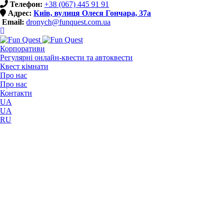
Телефон:
+38 (067) 445 91 91
Адрес:
Київ, вулиця Олеся Гончара, 37a
Email:
dronych@funquest.com.ua
Корпоративи
Регулярні онлайн-квести та автоквести
Квест кімнати
Про нас
Про нас
Контакти
UA
UA
RU