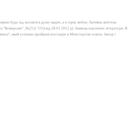
кою будь лід, вселити в душу надію, а в серці любов. Активна життєва
та "Комерсант", №23 (1 533) від 28.01.2012 р). Знавець класичної літератури. В
мікси", який успішно пройшов атестацію в Міністерстві освіти. Автор і