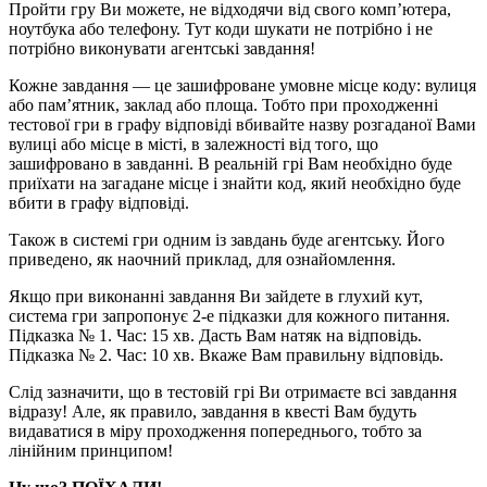
Пройти гру Ви можете, не відходячи від свого комп’ютера,
ноутбука або телефону. Тут коди шукати не потрібно і не
потрібно виконувати агентські завдання!
Кожне завдання — це зашифроване умовне місце коду: вулиця
або пам’ятник, заклад або площа. Тобто при проходженні
тестової гри в графу відповіді вбивайте назву розгаданої Вами
вулиці або місце в місті, в залежності від того, що
зашифровано в завданні. В реальній грі Вам необхідно буде
приїхати на загадане місце і знайти код, який необхідно буде
вбити в графу відповіді.
Також в системі гри одним із завдань буде агентську. Його
приведено, як наочний приклад, для ознайомлення.
Якщо при виконанні завдання Ви зайдете в глухий кут,
система гри запропонує 2-е підказки для кожного питання.
Підказка № 1. Час: 15 хв. Дасть Вам натяк на відповідь.
Підказка № 2. Час: 10 хв. Вкаже Вам правильну відповідь.
Слід зазначити, що в тестовій грі Ви отримаєте всі завдання
відразу! Але, як правило, завдання в квесті Вам будуть
видаватися в міру проходження попереднього, тобто за
лінійним принципом!