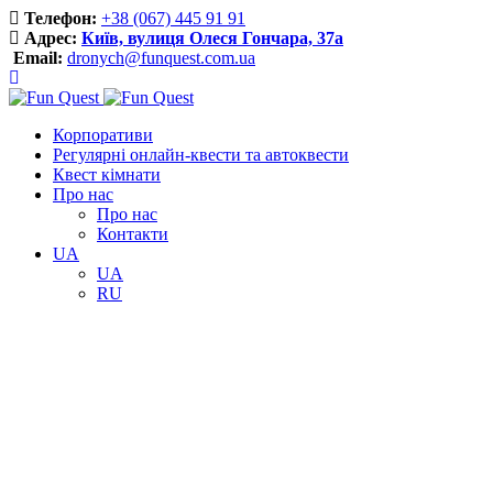
Телефон:
+38 (067) 445 91 91
Адрес:
Київ, вулиця Олеся Гончара, 37a
Email:
dronych@funquest.com.ua
Корпоративи
Регулярні онлайн-квести та автоквести
Квест кімнати
Про нас
Про нас
Контакти
UA
UA
RU