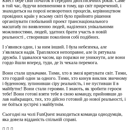
Квест бере свій початок в середині двохтисячних років. Саме
в той час, будучи впевненими в тому, що світ приречений, і
знаходиться на порозі незворотних процесів, керівництвом
провідних країн у всьому світі було прийнято рішення
організувати глобальний проект транснаціонального
масштабу по виявленню людей, наділених унікальними
можливостями, людей, здатних брати участь в новій
реальності , створивши покоління собі подібних.
І з’явився один, і за ним інший. І була небезпека, але
з’являлася надія. Траплялося непоправне, але їх рятувала
дружба. І здавалося часом, що поразки не уникнути, але вони
гордо йшли вперед, туди, де їх чекала перемога.
Вони стали шукачами. Тими, хто в змозі врятувати світ. Тими,
хто гордий один за одного. Тими, хто кинув виклик звичному
і буденному, зупинивши сіру реальність, і не пустивши її в
майбутнє! Вони стали героями. І знають, як зробити героєм
тебе! Вони готові взяти тебе в свою команду, прийнявши до
лав найкращих, тих, хто дійсно готовий до нової реальності, і
не боїться зустрічі з майбутнім.
Сьогодні на чолі FunQuest знаходиться команда однодумців,
яка довела відданість спільній справі.