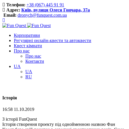
Телефон:
+38 (067) 445 91 91
Адрес:
Київ, вулиця Олеся Гончара, 37a
Email:
dronych@funquest.com.ua
Корпоративи
Регулярні онлайн-квести та автоквести
Квест кімнати
Про нас
Про нас
Контакти
UA
UA
RU
Історія
16:58 11.10.2019
З історії FunQuest
Історія створення проекту під однойменною назвою Фан