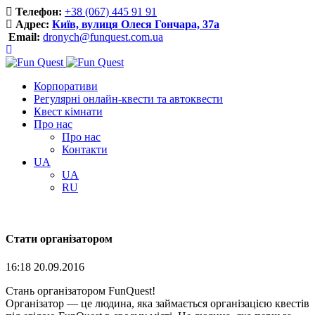
Телефон:
+38 (067) 445 91 91
Адрес:
Київ, вулиця Олеся Гончара, 37a
Email:
dronych@funquest.com.ua
Корпоративи
Регулярні онлайн-квести та автоквести
Квест кімнати
Про нас
Про нас
Контакти
UA
UA
RU
Стати організатором
16:18 20.09.2016
Стань організатором FunQuest!
Організатор — це людина, яка займається організацією квестів