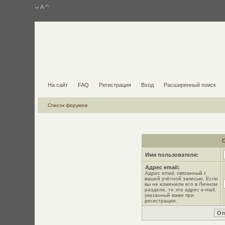
На сайт
FAQ
Регистрация
Вход
Расширенный поиск
Список форумов
Имя пользователя:
Адрес email:
Адрес email, связанный с
вашей учётной записью. Если
вы не изменили его в Личном
разделе, то это адрес e-mail,
указанный вами при
регистрации.