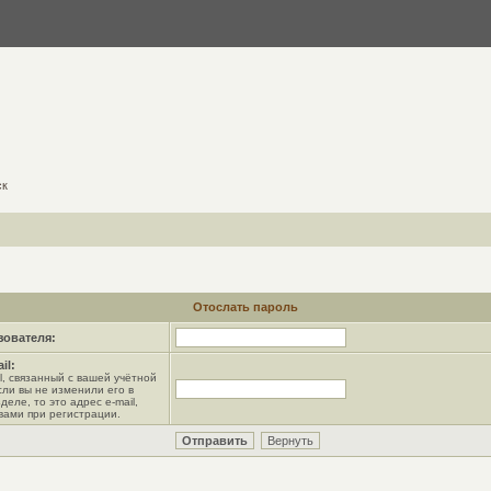
ск
Отослать пароль
зователя:
il:
l, связанный с вашей учётной
сли вы не изменили его в
деле, то это адрес e-mail,
вами при регистрации.