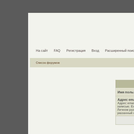
На сайт
FAQ
Регистрация
Вход
Расширенный пои
Список форумов
Имя поль
Адрес ema
Адрес emai
записью. Е
Личном раз
указанный 