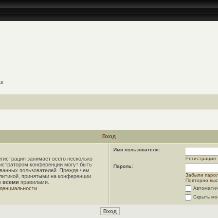
ск
Вход
Имя пользователя:
гистрация занимает всего несколько
Регистрация
нистратором конференции могут быть
Пароль:
ованных пользователей. Прежде чем
Забыли паро
олитикой, принятыми на конференции.
Повторно выс
о
всеми
правилами.
денциальности
Автоматич
Скрыть мо